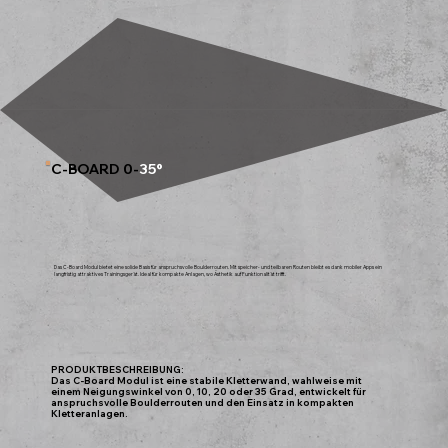
C-BOARD 0-
35°
Das C-Board Modul bietet eine solide Basis für anspruchsvolle Boulderrouten. Mit speicher- und teilbaren Routen bleibt es dank mobiler Apps ein
langfristig attraktives Trainingsgerät. Ideal für kompakte Anlagen, wo Ästhetik auf Funktionalität trifft.
PRODUKTBESCHREIBUNG:
Das C-Board Modul ist eine stabile Kletterwand, wahlweise mit
einem Neigungswinkel von 0, 10, 20 oder 35 Grad, entwickelt für
anspruchsvolle Boulderrouten und den Einsatz in kompakten
Kletteranlagen.