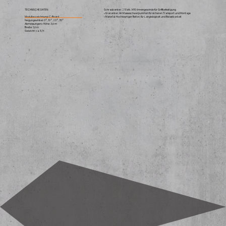
TECHNISCHE DATEN:
Schraubanker: 210 stk. M10-Innengewinde für Griffbefestigung
• Krananker: An Masseschwerpunkten für sicheren Transport und Montage
Modulbezeichnung:
C-Board
• Material: Hochwertiger Beton, für Langlebigkeit und Belastbarkeit
Neigungswinkel: 0°, 10°, 20°, 35°
Abmessungen:• Höhe: 3,6 m
Breite: 1,6 m
Gewicht: ca. 5,1 t