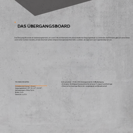
DAS ÜBERGANGSBOARD
Das Übergangs-Board ist ein Verbindungelement, um zwei C-Board-Elemente mit unterschiedlichen Neigungswinkeln zu verbinden. Die Elemente gibt es in einer linken
und in einer rechten Variante, um den Anschluß auf der entsprechend gewünschten Seite zu bilden, sie lassen sich auch eigenständig nutzen.
TECHNISCHE DATEN:
Schraubanker: 210 stk. M10-Innengewinde für Griffbefestigung
• Krananker: An Masseschwerpunkten für sicheren Transport und Montage
Modulbezeichnung:
C-Board
• Material: Hochwertiger Beton, für Langlebigkeit und Belastbarkeit
Neigungswinkel: 0-10°, 10-20°, 20-35°,
Abmessungen:• Höhe: 3,6 m
Breite: 1,6 m
Gewicht: ca. 5,1 t