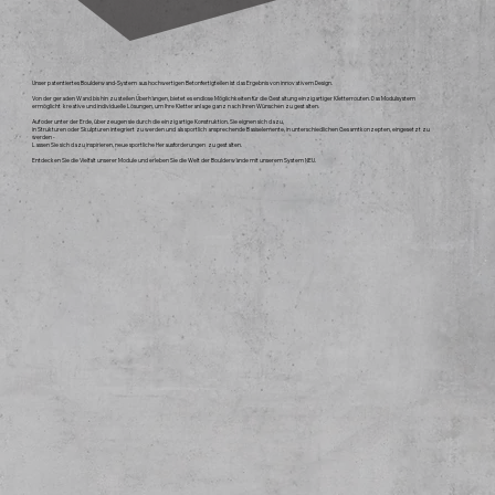
Unser patentiertes Boulderwand-System aus hochwertigen Betonfertigteilen ist das Ergebnis von innovativem Design.
Von der geraden Wand bis hin zu steilen Überhängen, bietet es endlose Möglichkeiten für die Gestaltung einzigartiger Kletterrouten. Das Modulsystem
ermöglicht kreative und individuelle Lösungen, um Ihre Kletteranlage ganz nach Ihren Wünschen zu gestalten.
Auf oder unter der Erde, überzeugen sie durch die einzigartige Konstruktion. Sie eignen sich dazu,
in Strukturen oder Skulpturen integriert zu werden und als sportlich ansprechende Basiselemente, in unterschiedlichen Gesamtkonzepten, eingesetzt zu
werden -
Lassen Sie sich dazu inspirieren, neue sportliche Herausforderungen zu gestalten.
Entdecken Sie die Vielfalt unserer Module und erleben Sie die Welt der Boulderwände mit unserem System NEU.